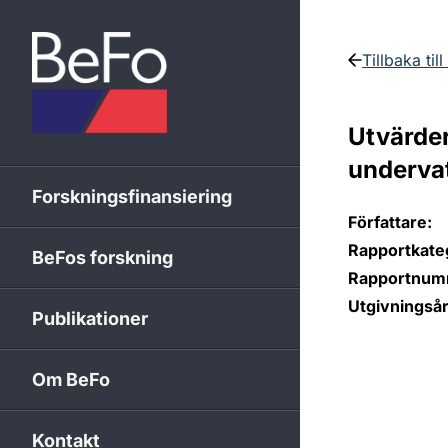
Skip to content
Tillbaka til
Utvärder
undervat
Forskningsfinansiering
Författare:
Rapportkateg
BeFos forskning
Rapportnum
Utgivningsår
Publikationer
Om BeFo
Kontakt