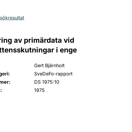
l sökresultat
ing av primärdata vid
tensskutningar i enge
Gert Bjärnholt
ori:
SveDeFo-rapport
mer:
DS 1975:10
:
1975