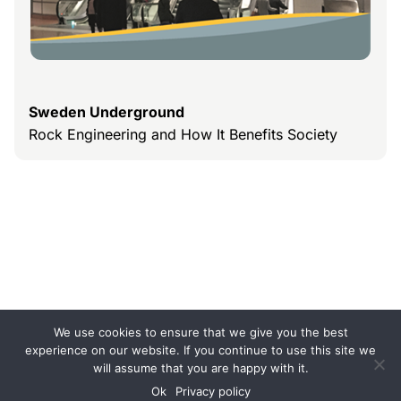
Sweden Underground
Rock Engineering and How It Benefits Society
We use cookies to ensure that we give you the best
experience on our website. If you continue to use this site we
will assume that you are happy with it.
Stiftelsen Bergteknisk Forskning
Storgatan 19
Ok
Privacy policy