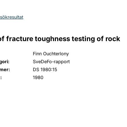
l sökresultat
f fracture toughness testing of rock
Finn Ouchterlony
ori:
SveDeFo-rapport
mer:
DS 1980:15
:
1980