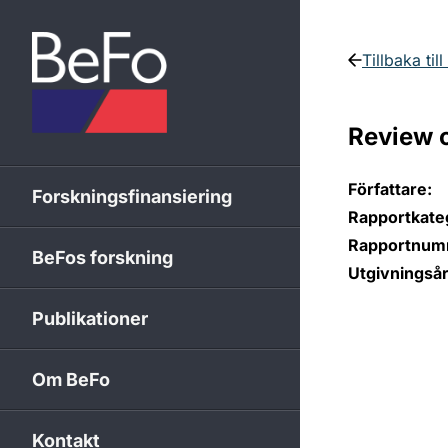
Skip to content
Tillbaka til
Review o
Författare:
Forskningsfinansiering
Rapportkateg
Rapportnum
BeFos forskning
Utgivningsår
Publikationer
Om BeFo
Kontakt