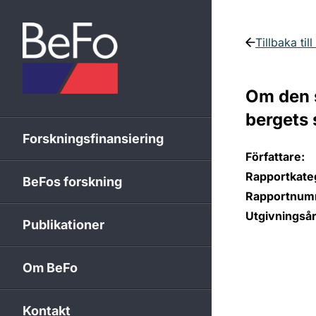
Skip to content
Tillbaka til
Om den 
bergets 
Forskningsfinansiering
Författare:
Rapportkateg
BeFos forskning
Rapportnum
Utgivningsår
Publikationer
Om BeFo
Kontakt