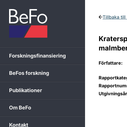
Skip to content
Tillbaka til
Kratersp
malmber
Forskningsfinansiering
Författare:
BeFos forskning
Rapportkateg
Rapportnum
Publikationer
Utgivningsår
Om BeFo
Kontakt