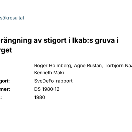
l sökresultat
rängning av stigort i lkab:s gruva i
get
Roger Holmberg, Agne Rustan, Torbjörn Naar
Kenneth Mäki
ori:
SveDeFo-rapport
mer:
DS 1980:12
:
1980