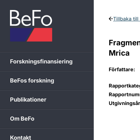
Skip to content
Tillbaka til
Fragment
Mrica
Forskningsfinansiering
Författare:
BeFos forskning
Rapportkateg
Rapportnum
Publikationer
Utgivningsår
Om BeFo
Kontakt