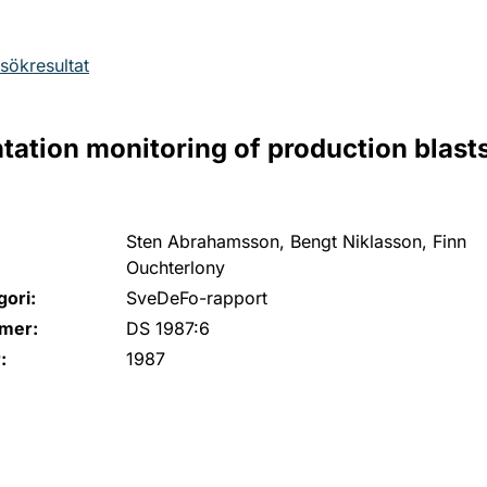
l sökresultat
ation monitoring of production blasts
Sten Abrahamsson, Bengt Niklasson, Finn
Ouchterlony
ori:
SveDeFo-rapport
mer:
DS 1987:6
:
1987