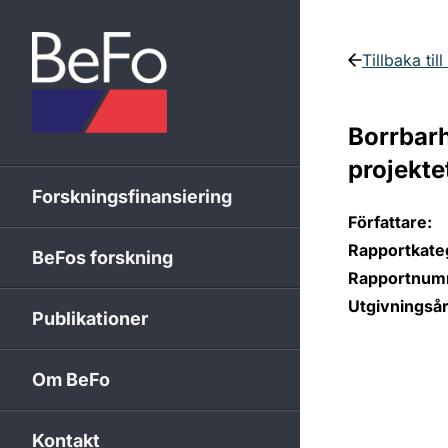
Skip to content
Tillbaka til
Borrbarh
projekte
Forskningsfinansiering
Författare:
Rapportkateg
BeFos forskning
Rapportnum
Utgivningsår
Publikationer
Om BeFo
Kontakt