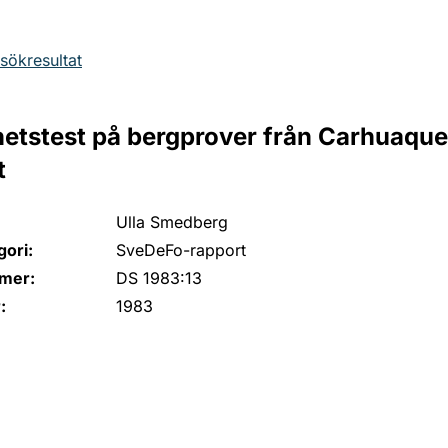
l sökresultat
etstest på bergprover från Carhuaque
t
Ulla Smedberg
ori:
SveDeFo-rapport
mer:
DS 1983:13
:
1983