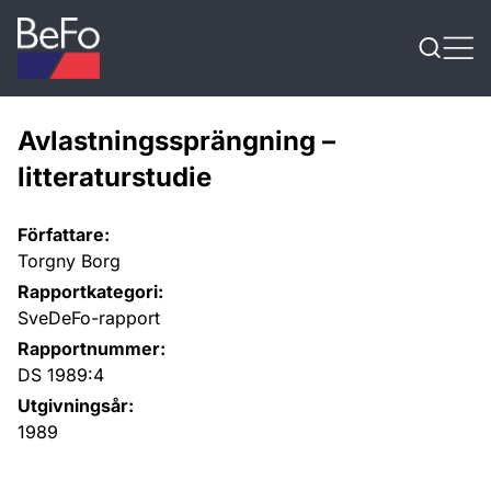
Skip to content
Avlastningssprängning –
litteraturstudie
Författare:
Torgny Borg
Rapportkategori:
SveDeFo-rapport
Rapportnummer:
DS 1989:4
Utgivningsår:
1989