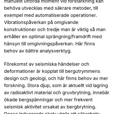
manuellt utförda moment vid förstärk­ning kan
behöva utvecklas med säkrare metoder, till
exempel med automatiserade operationer.
Vibra­tionspåverkan på omgivande
konstruktioner och tredje man är viktig så man
erhåller en optimal sprängning/framdrift med
hänsyn till omgivningspåverkan. Här finns
behov av bättre analysverktyg.
Förekomst av seismiska händelser och
deformationer är kopplat till bergutrymmens
design och geologi, och här finns behov av mer
forskning. Stora djup, som är aktuellt vid lagring
av radioaktivt material och gruvbrytning, innebär
ökade berg­spänningar och mer frekvent
seismisk aktivitet orsakat av bergbrytning.
Dessa inducerade skalv utgör ett säkerhets-